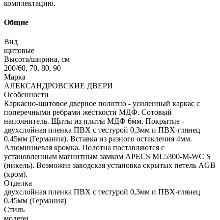
комплектацию.
Общие
Вид
щитовые
Высота/ширина, см
200/60, 70, 80, 90
Марка
АЛЕКСАНДРОВСКИЕ ДВЕРИ
Особенности
Каркасно-щитовое дверное полотно - усиленный каркас с
поперечными ребрами жесткости МДФ. Сотовый
наполнитель. Щиты из плиты МДФ 6мм. Покрытие -
двухслойная пленка ПВХ с тестурой 0,3мм и ПВХ-глянец
0,45мм (Германия). Вставка из разного остекления 4мм.
Алюминиевая кромка. Полотна поставляются с
установленным магнитным замком APECS ML5300-M-WC S
(никель). Возможна заводская установка скрытых петель AGB
(хром).
Отделка
двухслойная пленка ПВХ с тестурой 0,3мм и ПВХ-глянец
0,45мм (Германия)
Стиль
модерн