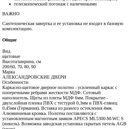
телескопический погонаж с наличниками
ВАЖНО
Сантехническая завертка и ее установка не входит в базовую
комплектацию.
Общие
Вид
щитовые
Высота/ширина, см
200/60, 70, 80, 90
Марка
АЛЕКСАНДРОВСКИЕ ДВЕРИ
Особенности
Каркасно-щитовое дверное полотно - усиленный каркас с
поперечными ребрами жесткости МДФ. Сотовый
наполнитель. Щиты из плиты МДФ 6мм. Покрытие -
двухслойная пленка ПВХ с тестурой 0,3мм и ПВХ-глянец
0,45мм (Германия). Вставка из разного остекления 4мм.
Алюминиевая кромка. Полотна поставляются с
установленным магнитным замком APECS ML5300-M-WC S
(никель). Возможна заводская установка скрытых петель AGB
(хром).