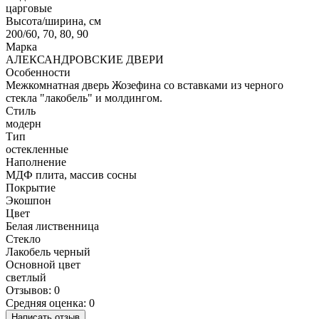
царговые
Высота/ширина, см
200/60, 70, 80, 90
Марка
АЛЕКСАНДРОВСКИЕ ДВЕРИ
Особенности
Межкомнатная дверь Жозефина со вставками из черного
стекла "лакобель" и молдингом.
Стиль
модерн
Тип
остекленные
Наполнение
МДФ плита, массив сосны
Покрытие
Экошпон
Цвет
Белая лиственница
Стекло
Лакобель черный
Основной цвет
светлый
Отзывов: 0
Средняя оценка: 0
Написать отзыв