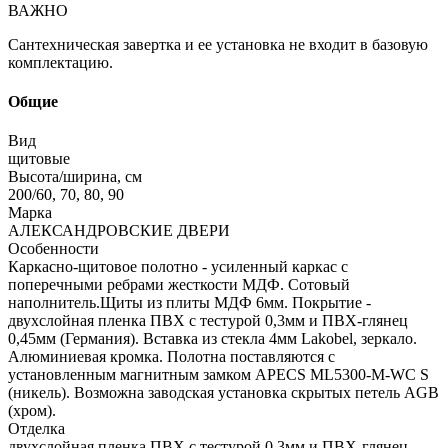
ВАЖНО
Сантехническая завертка и ее установка не входит в базовую
комплектацию.
Общие
Вид
щитовые
Высота/ширина, см
200/60, 70, 80, 90
Марка
АЛЕКСАНДРОВСКИЕ ДВЕРИ
Особенности
Каркасно-щитовое полотно - усиленный каркас с
поперечными ребрами жесткости МДФ. Сотовый
наполнитель.Щиты из плиты МДФ 6мм. Покрытие -
двухслойная пленка ПВХ с тестурой 0,3мм и ПВХ-глянец
0,45мм (Германия). Вставка из стекла 4мм Lakobel, зеркало.
Алюминиевая кромка. Полотна поставляются с
установленным магнитным замком APECS ML5300-M-WC S
(никель). Возможна заводская установка скрытых петель AGB
(хром).
Отделка
двухслойная пленка ПВХ с тестурой 0,3мм и ПВХ-глянец