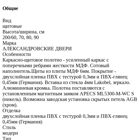
Общие
Вид
щитовые
Высота/ширина, см
200/60, 70, 80, 90
Марка
АЛЕКСАНДРОВСКИЕ ДВЕРИ
Особенности
Каркасно-щитовое полотно - усиленный каркас с
поперечными ребрами жесткости МДФ. Сотовый
наполнитель.Щиты из плиты МДФ 6мм. Покрытие -
двухслойная пленка ПВХ с тестурой 0,3мм и ПВХ-глянец
0,45мм (Германия). Вставка из стекла 4мм Lakobel, зеркало.
Алюминиевая кромка. Полотна поставляются с
установленным магнитным замком APECS ML5300-M-WC S
(никель). Возможна заводская установка скрытых петель AGB
(хром).
Отделка
двухслойная пленка ПВХ с тестурой 0,3мм и ПВХ-глянец
0,45мм (Германия)
Стиль
модерн
Тип