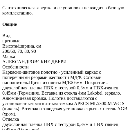
Сантехническая завертка и ее установка не входит в базовую
комплектацию.
Общие
Вид
щитовые
Высота/ширина, см
200/60, 70, 80, 90
Марка
АЛЕКСАНДРОВСКИЕ ДВЕРИ
Особенности
Каркасно-щитовое полотно - усиленный каркас с
поперечными ребрами жесткости МДФ. Сотовый
наполнитель.Щиты из плиты МДФ 6мм. Покрытие -
двухслойная пленка ПВХ с тестурой 0,3мм и ПВХ-глянец
0,45мм (Германия). Вставка из стекла 4мм Lakobel, зеркало.
Алюминиевая кромка. Полотна поставляются с
установленным магнитным замком APECS ML5300-M-WC S
(никель). Возможна заводская установка скрытых петель AGB
(хром).
Отделка
двухслойная пленка ПВХ с тестурой 0,3мм и ПВХ-глянец
0,45мм (Германия)