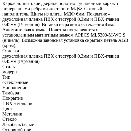
Каркасно-щитовое дверное полотно - усиленный каркас с
поперечными ребрами жесткости МДФ. Сотовый
наполнитель. Щиты из плиты МДФ 6мм. Покрытие -
двухслойная пленка ПВХ с тестурой 0,3мм и ПВХ-глянец
0,45мм (Германия). Вставка из разного остекления 4мм.
Алюминиевая кромка. Полотна поставляются с
установленным магнитным замком APECS ML5300-M-WC S
(никель). Возможна заводская установка скрытых петель AGB
(хром).
Отделка
двухслойная пленка ПВХ с тестурой 0,3мм и ПВХ-глянец
0,45мм (Германия)
Стиль
модерн
Тип
остекленные
Наполнение
Тамбурат
Покрытие
ПВХ металлик
Цвет
Металлик
Стекло
Лакобель белый
Основной цвет