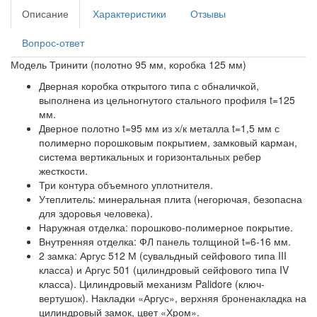
Описание
Характеристики
Отзывы
Вопрос-ответ
Модель Тринити (полотно 95 мм, коробка 125 мм)
Дверная коробка открытого типа с обналичкой,
выполнена из цельногнутого стального профиля t=125
мм.
Дверное полотно t=95 мм из х/к металла t=1,5 мм с
полимерно порошковым покрытием, замковый карман,
система вертикальных и горизонтальных ребер
жесткости.
Три контура объемного уплотнителя.
Утеплитель: минеральная плита (негорючая, безопасна
для здоровья человека).
Наружная отделка: порошково-полимерное покрытие.
Внутренняя отделка: ФЛ панель толщиной t=6-16 мм.
2 замка: Аргус 512 М (сувальдный сейфового типа III
класса) и Аргус 501 (цилиндровый сейфового типа IV
класса). Цилиндровый механизм Palidore (ключ-
вертушок). Накладки «Аргус», верхняя броненакладка на
цилиндровый замок, цвет «Хром».