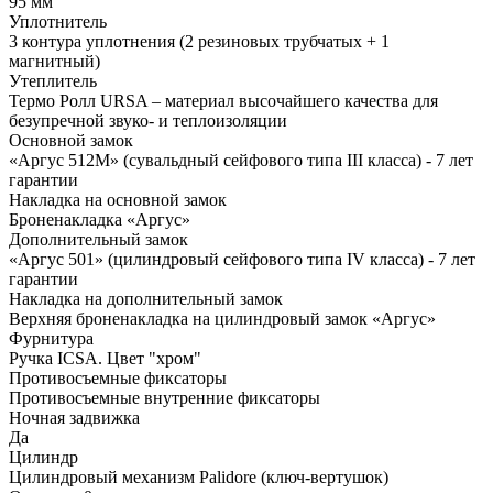
95 мм
Уплотнитель
3 контура уплотнения (2 резиновых трубчатых + 1
магнитный)
Утеплитель
Термо Ролл URSA – материал высочайшего качества для
безупречной звуко- и теплоизоляции
Основной замок
«Аргус 512М» (сувальдный сейфового типа III класса) - 7 лет
гарантии
Накладка на основной замок
Броненакладка «Аргус»
Дополнительный замок
«Аргус 501» (цилиндровый сейфового типа IV класса) - 7 лет
гарантии
Накладка на дополнительный замок
Верхняя броненакладка на цилиндровый замок «Аргус»
Фурнитура
Ручка ICSA. Цвет "хром"
Противосъемные фиксаторы
Противосъемные внутренние фиксаторы
Ночная задвижка
Да
Цилиндр
Цилиндровый механизм Palidore (ключ-вертушок)