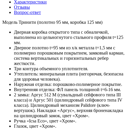
Характеристики
Отзывы
Вопрос-ответ
Модель Тринити (полотно 95 мм, коробка 125 мм)
Дверная коробка открытого типа с обналичкой,
выполнена из цельногнутого стального профиля t=125
мм.
Дверное полотно t=95 мм из х/к металла t=1,5 мм с
полимерно порошковым покрытием, замковый карман,
система вертикальных и горизонтальных ребер
жесткости.
Три контура объемного уплотнителя.
Утеплитель: минеральная плита (негорючая, безопасна
для здоровья человека).
Наружная отделка: порошково-полимерное покрытие.
Внутренняя отделка: ФЛ панель толщиной t=6-16 мм.
2 замка: Аргус 512 М (сувальдный сейфового типа III
класса) и Аргус 501 (цилиндровый сейфового типа IV
класса). Цилиндровый механизм Palidore (ключ-
вертушок). Накладки «Аргус», верхняя броненакладка
на цилиндровый замок, цвет «Хром».
Ручка «Icsa Eco», цвет «Хром».
Глазок, цвет «Хром».