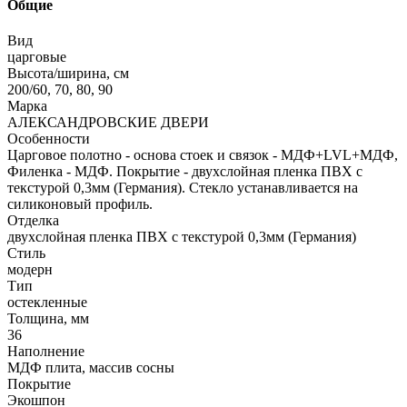
Общие
Вид
царговые
Высота/ширина, см
200/60, 70, 80, 90
Марка
АЛЕКСАНДРОВСКИЕ ДВЕРИ
Особенности
Царговое полотно - основа стоек и связок - МДФ+LVL+МДФ,
Филенка - МДФ. Покрытие - двухслойная пленка ПВХ с
текстурой 0,3мм (Германия). Стекло устанавливается на
силиконовый профиль.
Отделка
двухслойная пленка ПВХ с текстурой 0,3мм (Германия)
Стиль
модерн
Тип
остекленные
Толщина, мм
36
Наполнение
МДФ плита, массив сосны
Покрытие
Экошпон