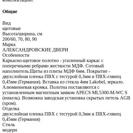
Общие
Вид
щитовые
Высота/ширина, см
200/60, 70, 80, 90
Марка
АЛЕКСАНДРОВСКИЕ ДВЕРИ
Особенности
Каркасно-щитовое полотно - усиленный каркас с
поперечными ребрами жесткости МДФ. Сотовый
наполнитель.Щиты из плиты МДФ 6мм. Покрытие -
двухслойная пленка ПВХ с тестурой 0,3мм и ПВХ-глянец
0,45мм (Германия). Вставка из стекла 4мм Lakobel, зеркало.
Алюминиевая кромка. Полотна поставляются с
установленным магнитным замком APECS ML5300-M-WC S
(никель). Возможна заводская установка скрытых петель AGB
(хром).
Отделка
двухслойная пленка ПВХ с тестурой 0,3мм и ПВХ-глянец
0,45мм (Германия)
Стиль
модерн