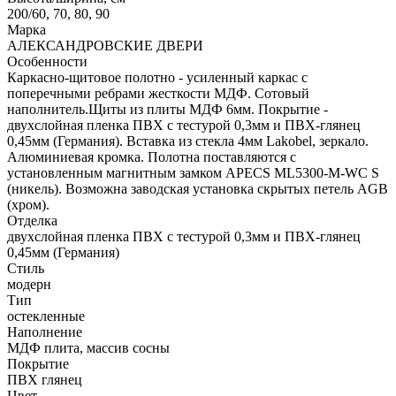
200/60, 70, 80, 90
Марка
АЛЕКСАНДРОВСКИЕ ДВЕРИ
Особенности
Каркасно-щитовое полотно - усиленный каркас с
поперечными ребрами жесткости МДФ. Сотовый
наполнитель.Щиты из плиты МДФ 6мм. Покрытие -
двухслойная пленка ПВХ с тестурой 0,3мм и ПВХ-глянец
0,45мм (Германия). Вставка из стекла 4мм Lakobel, зеркало.
Алюминиевая кромка. Полотна поставляются с
установленным магнитным замком APECS ML5300-M-WC S
(никель). Возможна заводская установка скрытых петель AGB
(хром).
Отделка
двухслойная пленка ПВХ с тестурой 0,3мм и ПВХ-глянец
0,45мм (Германия)
Стиль
модерн
Тип
остекленные
Наполнение
МДФ плита, массив сосны
Покрытие
ПВХ глянец
Цвет