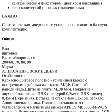
сантехническим фиксатором (цвет хром блестящий)
телескопический погонаж с наличниками
ВАЖНО
Сантехническая завертка и ее установка не входит в базовую
комплектацию.
Общие
Вид
щитовые
Высота/ширина, см
200/60, 70, 80, 90
Марка
АЛЕКСАНДРОВСКИЕ ДВЕРИ
Особенности
Каркасно-щитовое полотно - усиленный каркас с
поперечными ребрами жесткости МДФ. Сотовый
наполнитель.Щиты из плиты МДФ 6мм. Покрытие -
двухслойная пленка ПВХ с тестурой 0,3мм и ПВХ-глянец
0,45мм (Германия). Вставка из стекла 4мм Lakobel, зеркало.
Алюминиевая кромка. Полотна поставляются с
установленным магнитным замком APECS ML5300-M-WC S
(никель). Возможна заводская установка скрытых петель AGB