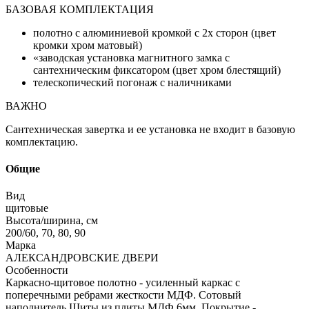
БАЗОВАЯ КОМПЛЕКТАЦИЯ
полотно с алюминиевой кромкой с 2х сторон (цвет
кромки хром матовый)
«заводская установка магнитного замка с
сантехническим фиксатором (цвет хром блестящий)
телескопический погонаж с наличниками
ВАЖНО
Сантехническая завертка и ее установка не входит в базовую
комплектацию.
Общие
Вид
щитовые
Высота/ширина, см
200/60, 70, 80, 90
Марка
АЛЕКСАНДРОВСКИЕ ДВЕРИ
Особенности
Каркасно-щитовое полотно - усиленный каркас с
поперечными ребрами жесткости МДФ. Сотовый
наполнитель.Щиты из плиты МДФ 6мм. Покрытие -