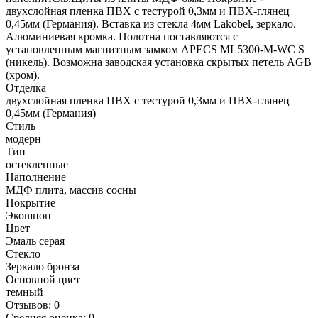
двухслойная пленка ПВХ с тестурой 0,3мм и ПВХ-глянец
0,45мм (Германия). Вставка из стекла 4мм Lakobel, зеркало.
Алюминиевая кромка. Полотна поставляются с
установленным магнитным замком APECS ML5300-M-WC S
(никель). Возможна заводская установка скрытых петель AGB
(хром).
Отделка
двухслойная пленка ПВХ с тестурой 0,3мм и ПВХ-глянец
0,45мм (Германия)
Стиль
модерн
Тип
остекленные
Наполнение
МДФ плита, массив сосны
Покрытие
Экошпон
Цвет
Эмаль серая
Стекло
Зеркало бронза
Основной цвет
темный
Отзывов: 0
Средняя оценка: 0