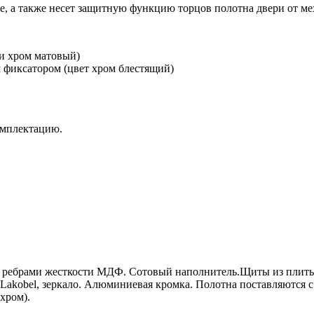
е, а также несет защитную функцию торцов полотна двери от м
ки хром матовый)
м фиксатором (цвет хром блестящий)
комплектацию.
и ребрами жесткости МДФ. Сотовый наполнитель.Щиты из плит
мм Lakobel, зеркало. Алюминиевая кромка. Полотна поставляю
хром).