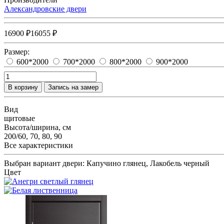
Александровские двери
16900 ₽
16055 ₽
Размер:
600*2000
700*2000
800*2000
900*2000
В корзину
Запись на замер
Вид
щитовые
Высота/ширина, см
200/60, 70, 80, 90
Все характеристики
Выбран вариант двери:
Капучино глянец, Лакобель черный
Цвет