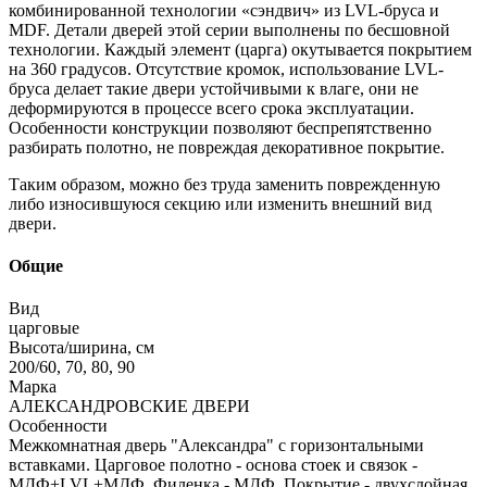
комбинированной технологии «сэндвич» из LVL-бруса и
МDF. Детали дверей этой серии выполнены по бесшовной
технологии. Каждый элемент (царга) окутывается покрытием
на 360 градусов. Отсутствие кромок, использование LVL-
бруса делает такие двери устойчивыми к влаге, они не
деформируются в процессе всего срока эксплуатации.
Особенности конструкции позволяют беспрепятственно
разбирать полотно, не повреждая декоративное покрытие.
Таким образом, можно без труда заменить поврежденную
либо износившуюся секцию или изменить внешний вид
двери.
Общие
Вид
царговые
Высота/ширина, см
200/60, 70, 80, 90
Марка
АЛЕКСАНДРОВСКИЕ ДВЕРИ
Особенности
Межкомнатная дверь "Александра" с горизонтальными
вставками. Царговое полотно - основа стоек и связок -
МДФ+LVL+МДФ, Филенка - МДФ. Покрытие - двухслойная