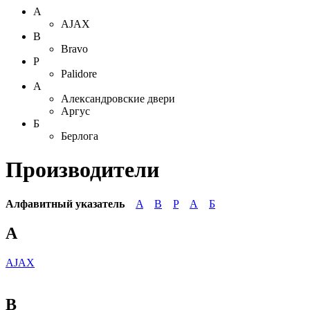
A
AJAX
B
Bravo
P
Palidore
А
Александровские двери
Аргус
Б
Берлога
Производители
Алфавитный указатель
A
B
P
А
Б
A
AJAX
B