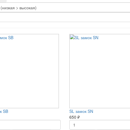
к SB
SL замок SN
650 ₽