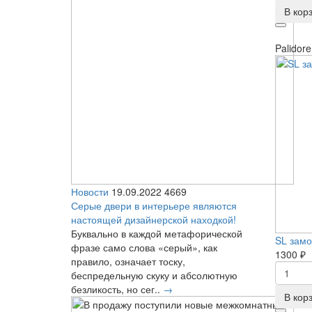
В кор
Palidore
Новости
19.09.2022
4669
Серые двери в интерьере являются
настоящей дизайнерской находкой!
Буквально в каждой метафорической
SL замо
фразе само слова «серый», как
1300 ₽
правило, означает тоску,
беспредельную скуку и абсолютную
безликость, но сег..
→
В кор