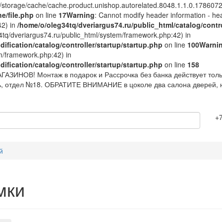
/storage/cache/cache.product.unishop.autorelated.8048.1.1.0.178607288
e/file.php
on line
17
Warning
: Cannot modify header information - hea
42) in
/home/o/oleg34tq/dveriargus74.ru/public_html/catalog/contr
34tq/dveriargus74.ru/public_html/system/framework.php:42) in
fication/catalog/controller/startup/startup.php
on line
100
Warni
em/framework.php:42) in
fication/catalog/controller/startup/startup.php
on line
158
АЗИНОВ! Монтаж в подарок и Рассрочка без банка действует тольк
ль, отдел №18. ОБРАТИТЕ ВНИМАНИЕ в цоколе два салона дверей, 
+7
й
мки