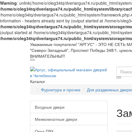
Warning
: unlink(/home/o/oleg34tq/dveriargus74.ru/public_html/system
/home/o/oleg34tq/dveriargus74.ru/public_html/system/library/cach
/home/o/oleg34tq/dveriargus74.ru/public_html/system/framework.php:
information - headers already sent by (output started at /home/o/oleg
/home/o/oleg34tq/dveriargus74.ru/public_html/system/storage/modi
(output started at /home/o/oleg34tq/dveriargus74.ru/public_html/syst
/home/o/oleg34tq/dveriargus74.ru/public_html/system/storage/modi
Уважаемые покупатели! "АРГУС" - ЭТО НЕ СЕТЬ МАГ
"Северо-Западный", Проспект Победы 348/1, цоко
ВНИМАТЕЛЬНЫ!!!
Каталог
Фурнитура и прочее
Для раздвижных двере
Входные двери
За
Межкомнатные двери
Окна ПВХ