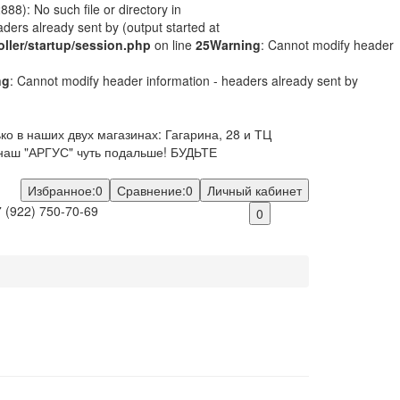
8): No such file or directory in
ders already sent by (output started at
oller/startup/session.php
on line
25
Warning
: Cannot modify header
ng
: Cannot modify header information - headers already sent by
о в наших двух магазинах: Гагарина, 28 и ТЦ
наш "АРГУС" чуть подальше! БУДЬТЕ
Избранное:
0
Сравнение:
0
Личный кабинет
 (922) 750-70-69
0