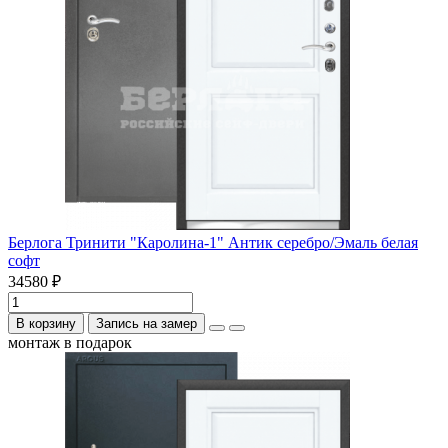
Берлога Тринити "Каролина-1" Антик серебро/Эмаль белая
софт
34580 ₽
В корзину
Запись на замер
монтаж в подарок