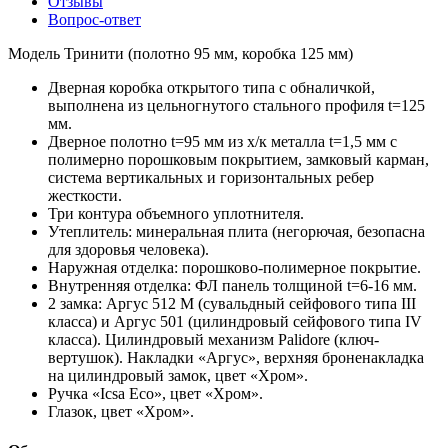
Отзывы
Вопрос-ответ
Модель Тринити (полотно 95 мм, коробка 125 мм)
Дверная коробка открытого типа с обналичкой,
выполнена из цельногнутого стального профиля t=125
мм.
Дверное полотно t=95 мм из х/к металла t=1,5 мм с
полимерно порошковым покрытием, замковый карман,
система вертикальных и горизонтальных ребер
жесткости.
Три контура объемного уплотнителя.
Утеплитель: минеральная плита (негорючая, безопасна
для здоровья человека).
Наружная отделка: порошково-полимерное покрытие.
Внутренняя отделка: ФЛ панель толщиной t=6-16 мм.
2 замка: Аргус 512 М (сувальдный сейфового типа III
класса) и Аргус 501 (цилиндровый сейфового типа IV
класса). Цилиндровый механизм Palidore (ключ-
вертушок). Накладки «Аргус», верхняя броненакладка
на цилиндровый замок, цвет «Хром».
Ручка «Icsa Eco», цвет «Хром».
Глазок, цвет «Хром».