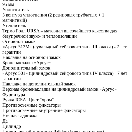
95 мм
Уплотнитель
3 контура уплотнения (2 резиновых трубчатых + 1
магнитный)
Утеплитель
Термо Ролл URSA – материал высочайшего качества для
безупречной звуко- и теплоизоляции
Основной замок
«Аргус 512М» (сувальдный сейфового типа III класса) - 7 лет
гарантии
Накладка на основной замок
Броненакладка «Аргус»
Дополнительный замок
«Аргус 501» (цилиндровый сейфового типа IV класса) - 7 лет
гарантии
Накладка на дополнительный замок
Верхняя броненакладка на цилиндровый замок «Аргус»
Фурнитура
Ручка ICSA. Цвет "хром"
Противосъемные фиксаторы
Противосъемные внутренние фиксаторы
Ночная задвижка
Да
Цилиндр
Цилиндровый механизм Palidore (ключ-вертушок)