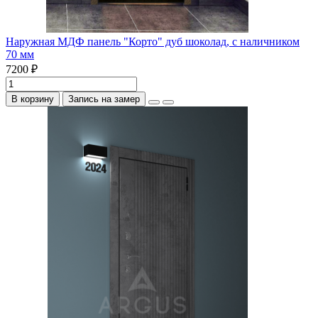
Наружная МДФ панель "Корто" дуб шоколад, с наличником
70 мм
7200 ₽
В корзину
Запись на замер