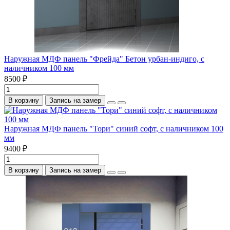
Наружная МДФ панель "Фрейда" Бетон урбан-индиго, с
наличником 100 мм
8500 ₽
В корзину
Запись на замер
Наружная МДФ панель "Тори" синий софт, с наличником 100
мм
9400 ₽
В корзину
Запись на замер